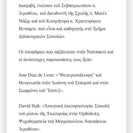
διατριβή, ἐνώπιον τοῦ Σεβασμιωτάτου κ.
Ἱεροθέου, τοῦ Διευθυντῆ τῆς Σχολῆς π. Μισέλ
Νάζιμ καί τοῦ Κοσμήτορα κ. Χριστοφόρου
Βενιαμίν, πού εἶναι καί καθηγητής στό Τμῆμα
Διδακτορικῶν Σπουδῶν.
Οἱ ὑποψήφιοι πού ταξίδευσαν στήν Ναύπακτο καί
οἱ ἀντίστοιχες παρουσιάσεις τους ἦταν:
Jose Diaz de Leon: «”Θεοεγκατάλειψη” καί
Θεογνωσία στόν Ἰωάννη τοῦ Σταυροῦ καί στόν
Σωφρόνιο τοῦ Ἔσσεξ».
David Halt: «Ἀσκητική ἐκκλησιολογία: Σπουδή
τοῦ ρόλου τῆς Ἐκκλησίας στήν Ὀρθόδοξη
Ψυχοθεραπεία τοῦ Μητροπολίτου Ναυπάκτου
Ἱεροθέου».