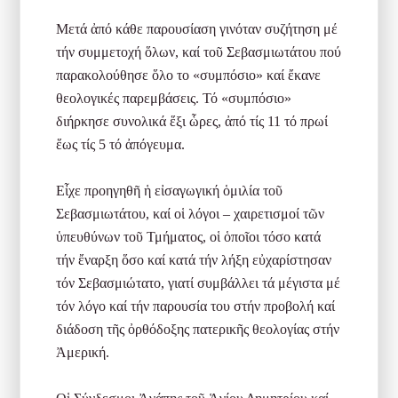
Μετά ἀπό κάθε παρουσίαση γινόταν συζήτηση μέ
τήν συμμετοχή ὅλων, καί τοῦ Σεβασμιωτάτου πού
παρακολούθησε ὅλο το «συμπόσιο» καί ἔκανε
θεολογικές παρεμβάσεις. Τό «συμπόσιο»
διήρκησε συνολικά ἕξι ὧρες, ἀπό τίς 11 τό πρωί
ἕως τίς 5 τό ἀπόγευμα.
Εἶχε προηγηθῆ ἡ εἰσαγωγική ὁμιλία τοῦ
Σεβασμιωτάτου, καί οἱ λόγοι – χαιρετισμοί τῶν
ὑπευθύνων τοῦ Τμήματος, οἱ ὁποῖοι τόσο κατά
τήν ἔναρξη ὅσο καί κατά τήν λήξη εὐχαρίστησαν
τόν Σεβασμιώτατο, γιατί συμβάλλει τά μέγιστα μέ
τόν λόγο καί τήν παρουσία του στήν προβολή καί
διάδοση τῆς ὀρθόδοξης πατερικῆς θεολογίας στήν
Ἀμερική.