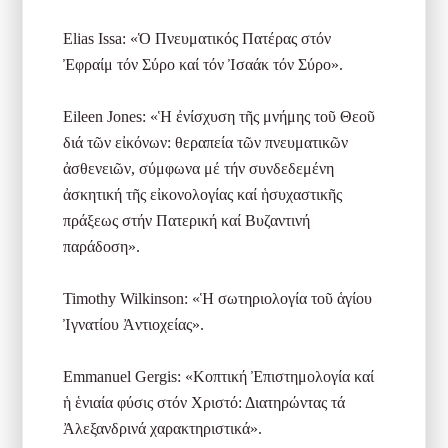
Elias Issa: «Ὁ Πνευματικός Πατέρας στόν
Ἐφραίμ τόν Σύρο καί τόν Ἰσαάκ τόν Σύρο».
Eileen Jones: «Ἡ ἐνίσχυση τῆς μνήμης τοῦ Θεοῦ
διά τῶν εἰκόνων: θεραπεία τῶν πνευματικῶν
ἀσθενειῶν, σύμφωνα μέ τήν συνδεδεμένη
ἀσκητική τῆς εἰκονολογίας καί ἡσυχαστικῆς
πράξεως στήν Πατερική καί Βυζαντινή
παράδοση».
Timothy Wilkinson: «Ἡ σωτηριολογία τοῦ ἁγίου
Ἰγνατίου Ἀντιοχείας».
Emmanuel Gergis: «Κοπτική Ἐπιστημολογία καί
ἡ ἑνιαία φύσις στόν Χριστό: Διατηρώντας τά
Ἀλεξανδρινά χαρακτηριστικά».