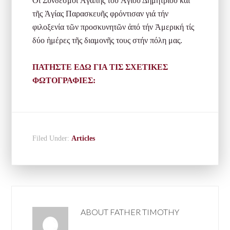
Οἱ Σύνδεσμοι Ἀγάπης τοῦ Ἁγίου Δημητρίου καί
τῆς Ἁγίας Παρασκευῆς φρόντισαν γιά τήν
φιλοξενία τῶν προσκυνητῶν ἀπό τήν Ἀμερική τίς
δύο ἡμέρες τῆς διαμονῆς τους στήν πόλη μας.
ΠΑΤΗΣΤΕ ΕΔΩ ΓΙΑ ΤΙΣ ΣΧΕΤΙΚΕΣ
ΦΩΤΟΓΡΑΦΙΕΣ:
Filed Under:
Articles
ABOUT
FATHER TIMOTHY