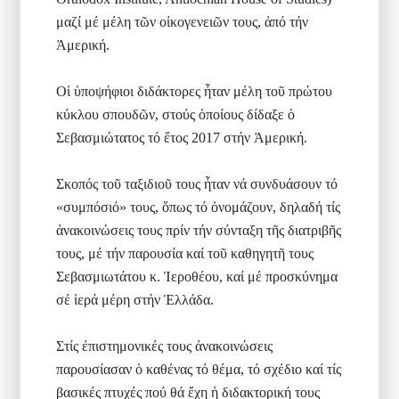
μαζί μέ μέλη τῶν οἰκογενειῶν τους, ἀπό τήν
Ἀμερική.
Οἱ ὑποψήφιοι διδάκτορες ἦταν μέλη τοῦ πρώτου
κύκλου σπουδῶν, στούς ὁποίους δίδαξε ὁ
Σεβασμιώτατος τό ἔτος 2017 στήν Ἀμερική.
Σκοπός τοῦ ταξιδιοῦ τους ἦταν νά συνδυάσουν τό
«συμπόσιό» τους, ὅπως τό ὀνομάζουν, δηλαδή τίς
ἀνακοινώσεις τους πρίν τήν σύνταξη τῆς διατριβῆς
τους, μέ τήν παρουσία καί τοῦ καθηγητῆ τους
Σεβασμιωτάτου κ. Ἱεροθέου, καί μέ προσκύνημα
σέ ἱερά μέρη στήν Ἑλλάδα.
Στίς ἐπιστημονικές τους ἀνακοινώσεις
παρουσίασαν ὁ καθένας τό θέμα, τό σχέδιο καί τίς
βασικές πτυχές πού θά ἔχη ἡ διδακτορική τους