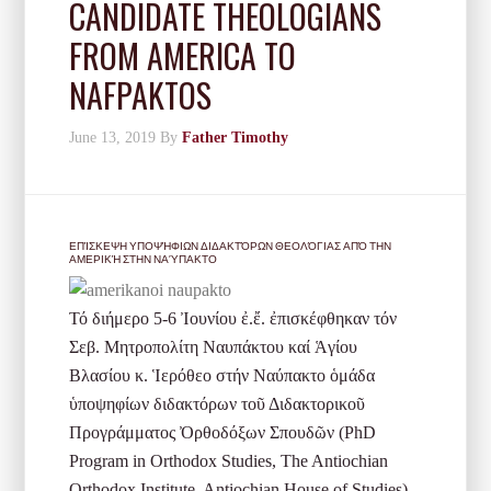
CANDIDATE THEOLOGIANS
FROM AMERICA TO
NAFPAKTOS
June 13, 2019
By
Father Timothy
ΕΠΊΣΚΕΨΗ ΥΠΟΨΉΦΙΩΝ ΔΙΔΑΚΤΌΡΩΝ ΘΕΟΛΌΓΙΑΣ ΑΠΌ ΤΗΝ
ΑΜΕΡΙΚΉ ΣΤΗΝ ΝΑΎΠΑΚΤΟ
Τό διήμερο 5-6 Ἰουνίου ἐ.ἔ. ἐπισκέφθηκαν τόν
Σεβ. Μητροπολίτη Ναυπάκτου καί Ἁγίου
Βλασίου κ. Ἱερόθεο στήν Ναύπακτο ὁμάδα
ὑποψηφίων διδακτόρων τοῦ Διδακτορικοῦ
Προγράμματος Ὀρθοδόξων Σπουδῶν (PhD
Program in Orthodox Studies, The Antiochian
Orthodox Institute, Antiochian House of Studies)